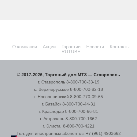
Каждый 10-й трактор в мире из Беларуси
О компании
Акции
Гарантии
Новости
Контакты
RUTUBE
© 2017-2026, Торговый дом МТЗ — Ставрополь
г. Ставрополь
8-800-700-33-19
с. Верхнерусское
8-800-700-82-18
г. Новоаннинский
8-800-770-09-65
г. Батайск
8-800-700-44-31
г. Краснодар
8-800-700-66-81
г. Астрахань
8-800-700-1662
г. Элиста
8-800-700-4221
Тел. для иностранных абонентов:
+7 (961) 4903662