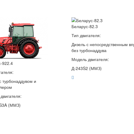
Беларус-82.3
Тип двигателя:
Дизель с непосредственным вп
без турбонаддува
Модель двигателя:
-922.4
Д-243S2 (ММЗ)
гателя:
с турбонаддувом и
улером
двигателя:
S3A (ММЗ)