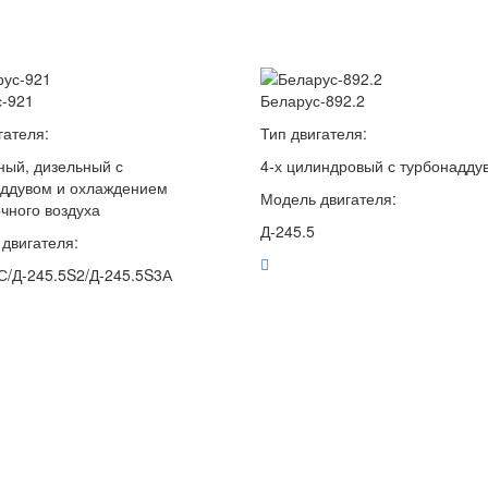
-921
Беларус-892.2
гателя:
Тип двигателя:
тный, дизельный с
4-х цилиндровый с турбонадду
аддувом и охлаждением
Модель двигателя:
чного воздуха
Д-245.5
двигателя:
С/Д-245.5S2/Д-245.5S3А