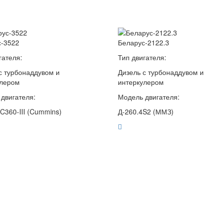
с-3522
Беларус-2122.3
гателя:
Тип двигателя:
с турбонаддувом и
Дизель с турбонаддувом и
улером
интеркулером
двигателя:
Модель двигателя:
C360-III (Cummins)
Д-260.4S2 (ММЗ)