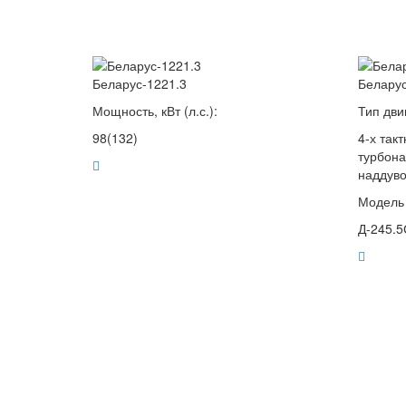
Беларус-1221.3
Беларус
Мощность, кВт (л.с.):
Тип дви
98(132)
4-х так
турбон
наддуво
Модель 
Д-245.5