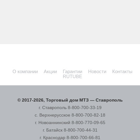
Каждый 10-й трактор в мире из Беларуси
О компании
Акции
Гарантии
Новости
Контакты
RUTUBE
© 2017-2026, Торговый дом МТЗ — Ставрополь
г. Ставрополь
8-800-700-33-19
с. Верхнерусское
8-800-700-82-18
г. Новоаннинский
8-800-770-09-65
г. Батайск
8-800-700-44-31
г. Краснодар
8-800-700-66-81