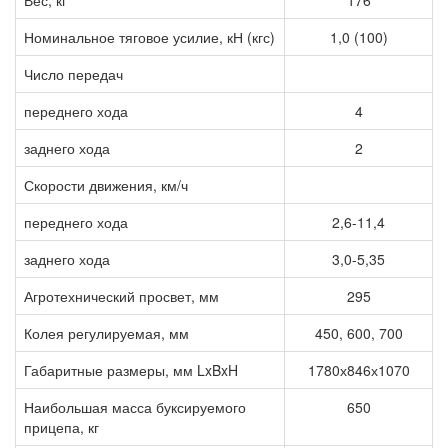
Вес, кг
176
Номинальное тяговое усилие, кН (кгс)
1,0 (100)
Число передач
переднего хода
4
заднего хода
2
Скорости движения, км/ч
переднего хода
2,6-11,4
заднего хода
3,0-5,35
Агротехнический просвет, мм
295
Колея регулируемая, мм
450, 600, 700
Габаритные размеры, мм LxBxH
1780х846х1070
Наибольшая масса буксируемого
650
прицепа, кг