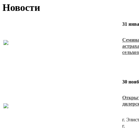
Новости
31 янв
Семина
астрах
сельхо
30 нояб
Открыт
дилерс
г. Элис
г.