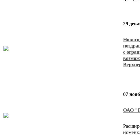
29 дека
Нового
поздра
с огра
возмож
Верхне
07 нояб
ОАО "
Расшир
номенк