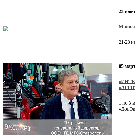
23 июн
Минво
21-23 и
05 март
«ИНТ
«АГР
1 по 3 
«ДонЭк