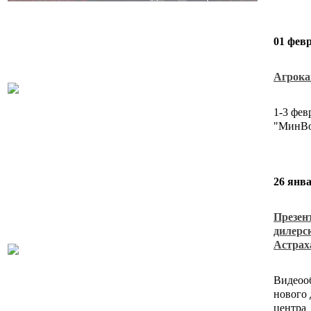
01 фев
Агрока
1-3 фе
"МинВ
26 янв
Презен
дилерс
Астрах
Видеоо
нового 
центра